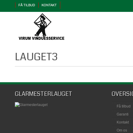
FÅ TILBUD
KONTAKT
LAUGET3
GLARMESTERLAUGET
OVERSI
Få tilbud
Garanti
Kontakt
Om os